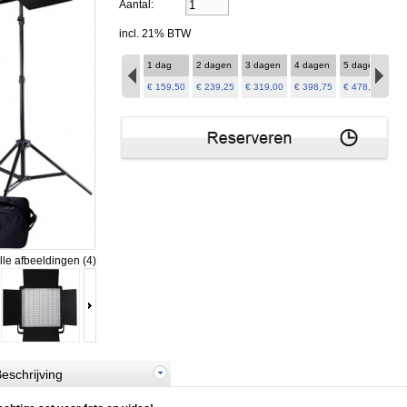
Aantal:
incl. 21% BTW
1 dag
2 dagen
3 dagen
4 dagen
5 dagen
6 
€ 159,50
€ 239,25
€ 319,00
€ 398,75
€ 478,50
€ 5
lle afbeeldingen (4)
eschrijving