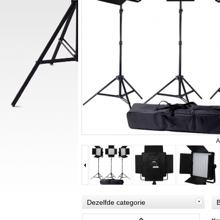
A
Dezelfde categorie
B