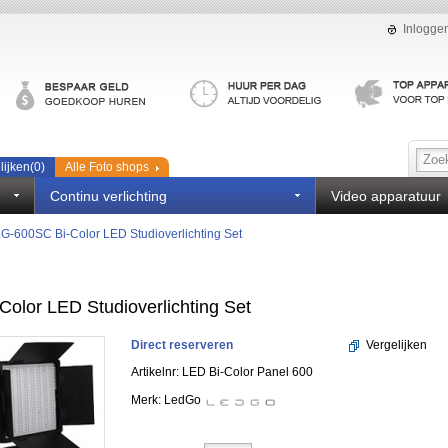
Inlogge
lijken(
0
)
Alle Foto shops
Continu verlichting
Video apparatuur
LG-600SC Bi-Color LED Studioverlichting Set
olor LED Studioverlichting Set
Direct reserveren
Vergelijken
Artikelnr: LED Bi-Color Panel 600
Merk:
LedGo