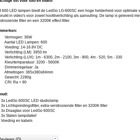
chtige set voor foto en video!
t 600 LED lampen biedt de LedGo LG-600SC een hoge helderheid voor optimale ver
ruikt in video's voor zowel hoofdverlichting als aanvulling. De lamp is geleverd met dr
strooiende filter en een 3200K effect filter.
nmerken:
Vermogen: 36W
Aantal LED Lampen: 600
Voeding: 14-16.8V DC
Verlichting (LM): 3950 lm
Verlichting (LUX): 1m - 6300, 2m - 2100, 3m - 900, 4m - 520, 5m - 330
Kleurtemparatuur: 3200 - 5600K
Dimmerregelaar: Ja
Afmetingen: 365x380x84mm
Gewicht: 2280g
CRI: Ra > 90
houd:
3x LedGo 600SC LED studiolamp
3x Lichtspreidingsfilter, extra-verstrooiende filter en 3200K filter
3x Draagtas voor LedGo 600SC
3x Stalen lampstatief
Voeding en kabels
eviews (0)