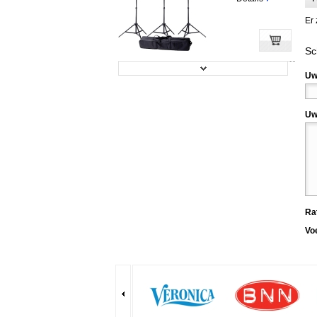
Er 
Sc
LedGo LG-V58C VersaTile Bi-Color...
Uw
Prijs:
€ 74,95
Uw
Details
LedGo LG-LE60K Kit (vier lampen)
Ra
Vo
Prijs:
€ 49,50
Details