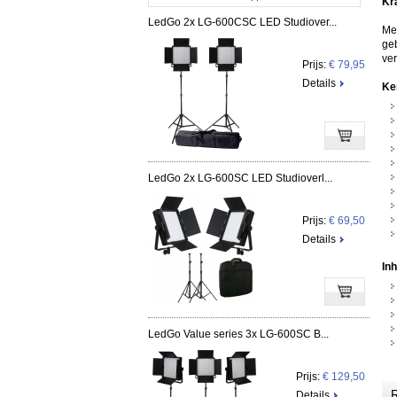
Kra
LedGo 2x LG-600CSC LED Studiover...
Me
geb
ver
Prijs:
€ 79,95
Details
Ke
LedGo 2x LG-600SC LED Studioverl...
Prijs:
€ 69,50
Details
In
LedGo Value series 3x LG-600SC B...
Prijs:
€ 129,50
R
Details