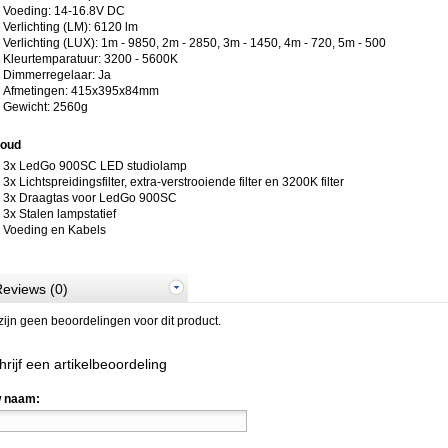
Voeding: 14-16.8V DC
Verlichting (LM): 6120 lm
Verlichting (LUX): 1m - 9850, 2m - 2850, 3m - 1450, 4m - 720, 5m - 500
Kleurtemparatuur: 3200 - 5600K
Dimmerregelaar: Ja
Afmetingen: 415x395x84mm
Gewicht: 2560g
houd
3x LedGo 900SC LED studiolamp
3x Lichtspreidingsfilter, extra-verstrooiende filter en 3200K filter
3x Draagtas voor LedGo 900SC
3x Stalen lampstatief
Voeding en Kabels
eviews (0)
zijn geen beoordelingen voor dit product.
hrijf een artikelbeoordeling
 naam: