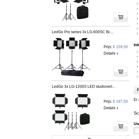
LedGo Pro series 3x LG-600SC Bi-...
In
Prijs:
€ 159,50
Details
LedGo 3x LG-1200S LED studioverl...
R
Er 
Prijs:
€ 197,50
Details
Sc
Uw