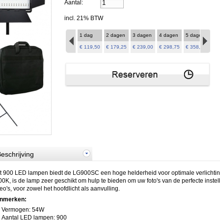
Aantal:
incl. 21% BTW
1 dag
2 dagen
3 dagen
4 dagen
5 dagen
6 
€ 119,50
€ 179,25
€ 239,00
€ 298,75
€ 358,50
€ 4
eschrijving
t 900 LED lampen biedt de LG900SC een hoge helderheid voor optimale verlichting
0K, is de lamp zeer geschikt om hulp te bieden om uw foto's van de perfecte instel
eo's, voor zowel het hoofdlicht als aanvulling.
nmerken:
Vermogen: 54W
Aantal LED lampen: 900