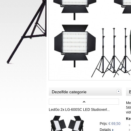
Dezelfde categorie
B
Me
560
LedGo 2x LG-600SC LED Studioverl...
vid
Ke
Prijs:
€ 69,50
Details