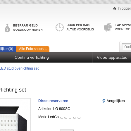
Inlogge
lijken(
0
)
Alle Foto shops
Continu verlichting
Video apparatuur
D studioverlichting set
ichting set
Direct reserveren
Vergelijken
Artikelnr: LG-900SC
Merk:
LedGo