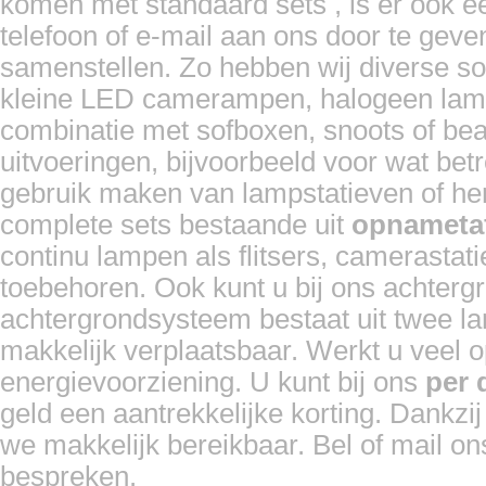
komen met standaard sets , is er ook e
telefoon of e-mail aan ons door te gev
samenstellen. Zo hebben wij diverse soo
kleine LED camerampen, halogeen lampen
combinatie met sofboxen, snoots of beau
uitvoeringen, bijvoorbeeld voor wat bet
gebruik maken van lampstatieven of hen
complete sets bestaande uit
opnameta
continu lampen als flitsers, camerasta
toebehoren. Ook kunt u bij ons achter
achtergrondsysteem bestaat uit twee la
makkelijk verplaatsbaar. Werkt u veel o
energievoorziening. U kunt bij ons
per 
geld een aantrekkelijke korting. Dankzij
we makkelijk bereikbaar. Bel of mail on
bespreken.