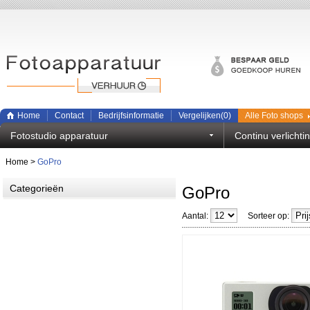
Home
Contact
Bedrijfsinformatie
Vergelijken(
0
)
Alle Foto shops
Fotostudio apparatuur
Continu verlichti
Home
>
GoPro
Categorieën
GoPro
Aantal:
Sorteer op: