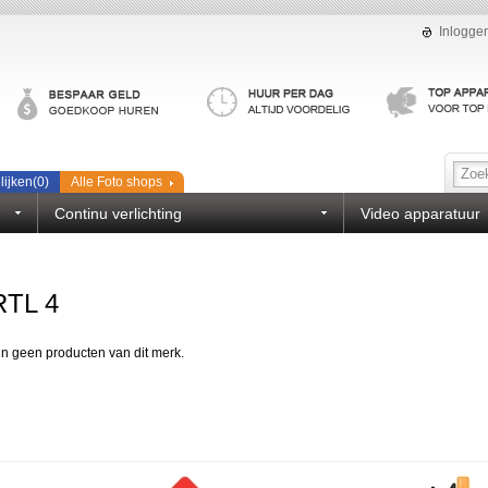
Inlogge
lijken(
0
)
Alle Foto shops
Continu verlichting
Video apparatuur
RTL 4
ijn geen producten van dit merk.