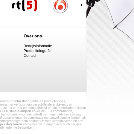
Over ons
Bedrijfsinformatie
Productfotografie
Contact
aaronder
productfotografie
en productvideo’s,
 bezig met verhuur van verschillende artikelen, van
sets , is er ook een mogelijkheid om de benodigde artikelen
ls
LED studiolampen
en kleine LED camerampen,
, bijvoorbeeld voor wat betreft vermogen. Als bevestiging
f opnametenten in combinatie met zowel continu lampen als
chtergrondsysteem bestaat uit twee lampstatieven en een
per dag huren
en bij meerdere dagen achter elkaar geld
gelijkheden te bespreken.