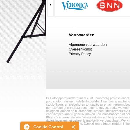
Voorwaarden
Algemene voorwaarden
Overeenkomst
Privacy Policy
Bij FotoapparatuurVerhuur.nl kunt u voordelig professioneel
portretfotografie en modellenfotografie. Huur hier al uw be
studioflitsers en toebehoren tot statieven en achtergrondb
per telefoon of e-mail aan ons door te geven, zodat we voo
halogeen lampen en fluorescente lampen, studioflitsers evt 
voor lampen kunt u gebruik maken van lampstatieven of hen
flitsers, camerastatieven, verwisselbare achtergronden e
dwarsligger en het geheel is makkelijk verplaatsbaar. Werkt
een aantrekkelijke korting. Dankzij onze liggen midden in he
Cookie Control