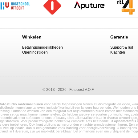
Winkelen
Garantie
Betalingsmogelijkheden
Support & ruil
Openingstijden
Klachten
© 2013 - 2026 Fotobest V.O.F
fotostudio materiaal huren
voor allerlei toepassingen binnen studiofotografie en video, w
nodigdheden tegen lage tarieven, inclusief korting bij een langere huurperiode. We houden ons
evesting. Omdat de wensen van een fotograaf niet altijd overheen zullen komen met standaard 
r u een set op maat kunnen samenstellen. Zo hebben wij diverse soorten continu lichten, zoa
in combinatie met sofboxen, snoots of beauty dish, allemaal leverbaar in diverse uitvoeringen
gelstatieven. Voor productfotografie hebben wij complete sets bestaande uit
opnametafels
o
n andere toebehoren. Ook kunt u bij ons achtergronden en achtergrondsystemen huren. Een a
 u veel op locatie, dan is een generator vaak handing voor energievoorziening. U kunt bij ons
t land, in Hilversum, zijn we makkelijk bereikbaar. Bel of mail ons even om vrijblijvend de mo