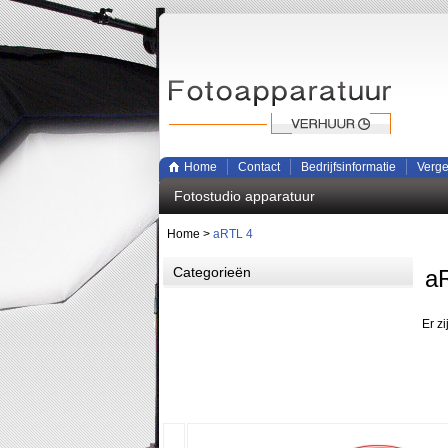
Home
Contact
Bedrijfsinformatie
Verge
Fotostudio apparatuur
Home
>
aRTL 4
Categorieën
a
Er z