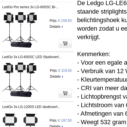
De Ledgo LG-LE60
LedGo Pro series 3x LG-600SC Bi-...
staande striplight
belichtingshoek k
Prijs:
€ 159,50
Details
worden zodat u ee
verkrijgt.
Kenmerken:
LedGo 3x LG-600SC LED Studioverl...
- Voor een egale 
- Verbruik van 12 
Prijs:
€ 119,50
Details
- Kleurtemperatu
- CRI van meer d
- Lichtopbrengst 
- Lichtstroom van
LedGo 3x LG-1200S LED studioverl...
- Afmetingen van 6
Prijs:
€ 197,50
- Weegt 532 gram
Details