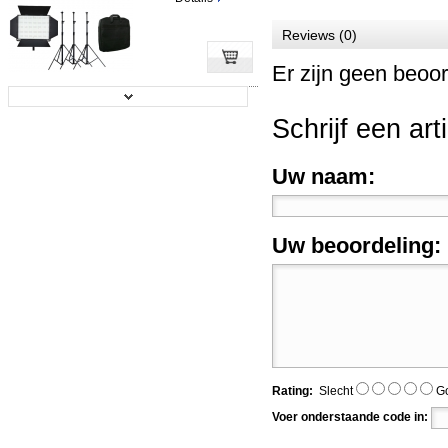
Reviews (0)
Er zijn geen beoor
LedGo LG-LE60K Kit (vier lampen)
Schrijf een art
Prijs:
€ 49,50
Uw naam:
Details
Uw beoordeling:
LedGo Value series 3x LG-600SC B...
Prijs:
€ 129,50
Details
Rating:
Slecht
G
Voer onderstaande code in: