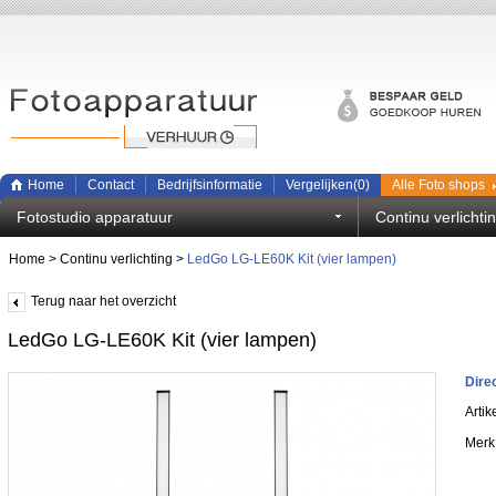
Home
Contact
Bedrijfsinformatie
Vergelijken(
0
)
Alle Foto shops
Fotostudio apparatuur
Continu verlichti
Home
>
Continu verlichting
>
LedGo LG-LE60K Kit (vier lampen)
Terug naar het overzicht
LedGo LG-LE60K Kit (vier lampen)
Dire
Arti
Merk