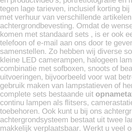
tegen lage tarieven, inclusief korting 
met verhuur van verschillende artikelen,
achtergrondbevesting. Omdat de wensen 
LedGo 2x LG-600SC LED Studioverl...
komen met standaard sets , is er ook e
telefoon of e-mail aan ons door te gev
Prijs:
€ 69,50
Details
samenstellen. Zo hebben wij diverse soo
kleine LED camerampen, halogeen lampen
combinatie met sofboxen, snoots of beau
uitvoeringen, bijvoorbeeld voor wat bet
gebruik maken van lampstatieven of hen
complete sets bestaande uit
opnameta
continu lampen als flitsers, camerasta
toebehoren. Ook kunt u bij ons achter
achtergrondsysteem bestaat uit twee la
makkelijk verplaatsbaar. Werkt u veel o