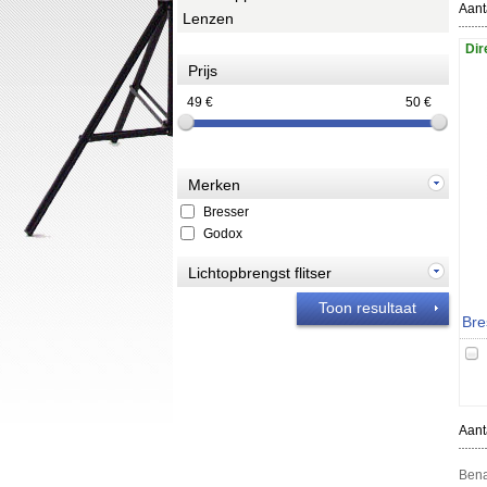
Aant
Lenzen
Dir
Prijs
49
€
50
€
Merken
Bresser
Godox
Lichtopbrengst flitser
Toon resultaat
Aant
Bena