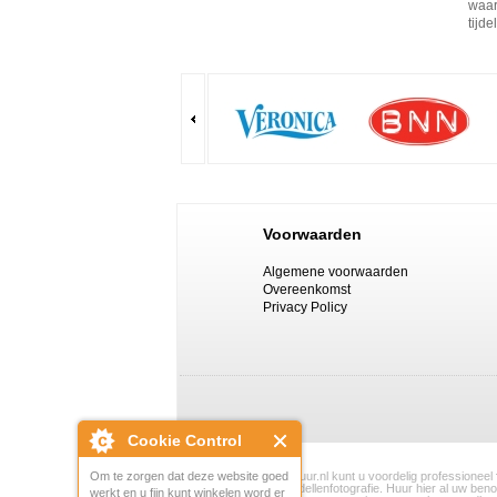
waar
tijde
Aan
oplo
en k
Onze
mono
beli
kunt
fotos
Het 
natu
Voorwaarden
lich
inte
Algemene voorwaarden
vers
Overeenkomst
Beve
Privacy Policy
rich
inbe
Cookie Control
Bij FotoapparatuurVerhuur.nl kunt u voordelig professioneel
Om te zorgen dat deze website goed
portretfotografie en modellenfotografie. Huur hier al uw be
werkt en u fijn kunt winkelen word er