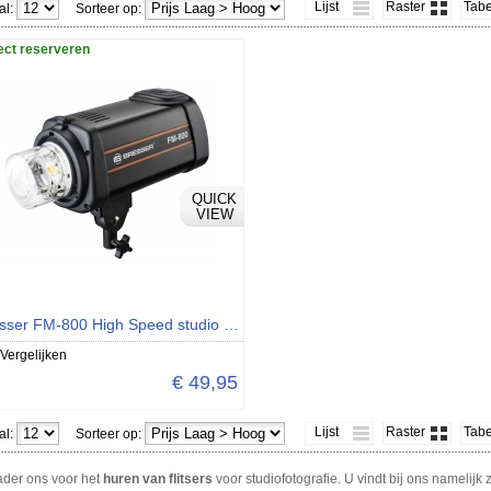
Lijst
Raster
Tabe
al:
Sorteer op:
ect reserveren
QUICK
VIEW
Bresser FM-800 High Speed studio flitser
Vergelijken
€ 49,95
Lijst
Raster
Tabe
al:
Sorteer op:
der ons voor het
huren van flitsers
voor studiofotografie. U vindt bij ons namelijk 