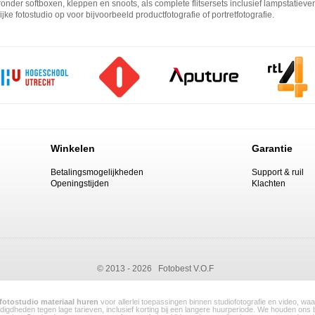
onder softboxen, kleppen en snoots, als complete flitsersets inclusief lampstati
lijke fotostudio op voor bijvoorbeeld productfotografie of portretfotografie.
gezien
professionele flitsers
over het algemeen een redelijke investering vereisen,
ssing, vooral wanneer u zich maar sporadisch daarmee bezighoudt. Voor een relatie
unt u direct aan de slag.
 studioflitsers zijn prima geschikt voor
professionele fotoshoots
en ze zijn makkeli
light flitsers. Ze zijn traploos instelbaar en beschikken over instellampen, waarm
cht is om alle instellingen in orde te maken. Bij de topmodellen kunt u de instelverli
 u kiezen voor een digitale flitser, waarbij alle instellingen draadloos vanuit één
hoot een stuk vlotter en de instellingen zijn nog preciezer.
harde flitslicht kan een stuk zachter en mooier worden gemaakt met behulp van opt
urlijk een flitsparaplu gebruiken. Snel uitgeklapt en u kunt aan de slag. Ingeklapt
Winkelen
Garantie
tgewicht. De lichtstroom kan ook worden gemodificeerd door andere hulpmiddelen in 
nser licht. De softbox kan worden uitgebreid met een honigraat, zodat het diffuse lic
Betalingsmogelijkheden
Support & ruil
preid, maar juist vrijwel alleen het onderwerp belicht.
Openingstijden
Klachten
stig de flitser op een stevig stalen lampstatief om de veiligheid van uw apparatuur 
ten. Aan dat
lampstatief
kunt u ook paraplu’s, reflectieschermen en achtergronden bev
grepen.
© 2013 - 2026 Fotobest V.O.F
fotostudio materiaal huren
voor allerlei toepassingen binnen studiofotografie en video, w
nodigdheden tegen lage tarieven, inclusief korting bij een langere huurperiode. We houden ons