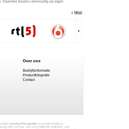
even. Daarmee bouwt u eenvoudig uw eigen
 is het huren van dit materiaal een voordelige
Meer
f klein bedrag heeft u al een fotostudio op maat
jk in gebruik. De meest voordelige optie zijn de
ee het onderwerp tijdens de shoot voldoende
chting zelfs als continu verlichting gebruiken. Ook
 punt kunnen worden geregeld. Daarmee verloopt de
ionele softboxen of
softbox paraplu’s
. Ook kunt u
 nemen deze toebehoren weinig ruimte in en ze zijn
Over ons
te zetten, zoals reflectoren en kleppen voor
ht zo min mogelijk over de fotostudio wordt
Bedrijfsinformatie
Productfotografie
te verzekeren en om de flitsers beter te kunnen
Contact
estigen. In complete flitsersets zijn statieven
aaronder
productfotografie
en productvideo’s,
 bezig met verhuur van verschillende artikelen, van