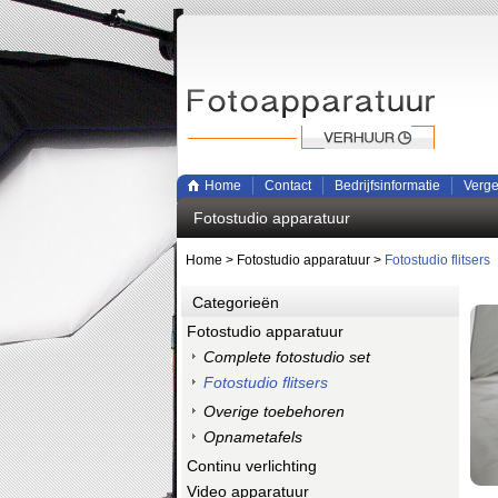
Home
Contact
Bedrijfsinformatie
Verge
Fotostudio apparatuur
Home
>
Fotostudio apparatuur
>
Fotostudio flitsers
Categorieën
Fotostudio apparatuur
Complete fotostudio set
Fotostudio flitsers
Overige toebehoren
Opnametafels
Continu verlichting
Video apparatuur