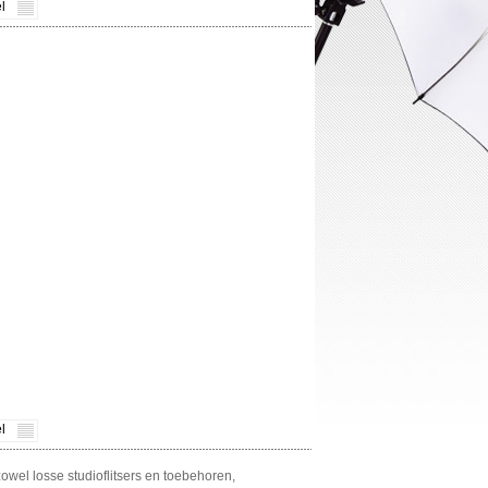
l
l
zowel losse studioflitsers en toebehoren,