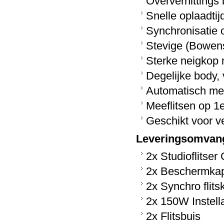
Oververhittings 
Snelle oplaadtij
Synchronisatie o
Stevige (Bowens
Sterke neigkop m
Degelijke body,
Automatisch mee
Meeflitsen op 1e
Geschikt voor ve
Leveringsomvan
2x Studioflitser
2x Beschermkap 
2x Synchro flits
2x 150W Instel
2x Flitsbuis