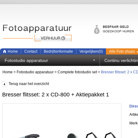
Home
Contact
Bedrijfsinformatie
Vergelijken(
0
)
Alle Foto shops
Fotostudio apparatuur
Continu verlichti
Home
>
Fotostudio apparatuur
>
Complete fotostudio set
>
Bresser flitsset: 2 x 
Terug naar het overzicht
Bresser flitsset: 2 x CD-800 + Aktiepakket 1
Dire
Artik
Merk