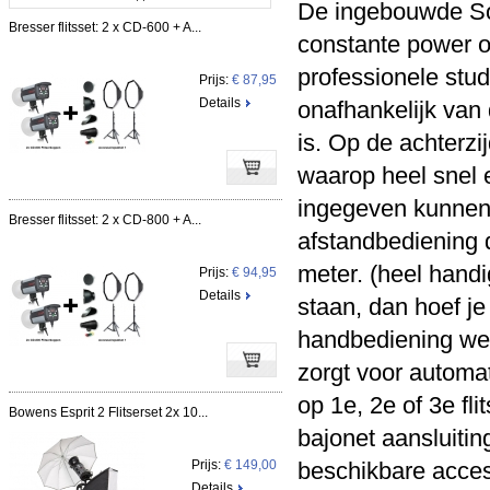
De ingebouwde So
Bresser flitsset: 2 x CD-600 + A...
constante power ou
professionele stud
Prijs:
€ 87,95
Details
onafhankelijk van d
is. Op de achterzi
waarop heel snel 
ingegeven kunnen
Bresser flitsset: 2 x CD-800 + A...
afstandbediening 
meter. (heel handi
Prijs:
€ 94,95
Details
staan, dan hoef je
handbediening wel
zorgt voor automat
op 1e, 2e of 3e fli
Bowens Esprit 2 Flitserset 2x 10...
bajonet aansluitin
Prijs:
€ 149,00
beschikbare acces
Details