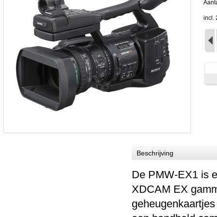
Aanta
incl
Beschrijving
De PMW-EX1 is ee
XDCAM EX gamma 
geheugenkaartje