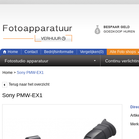
Home
Contact
Bedrijfsinformatie
Vergelijken(
0
)
Alle Foto shops
Fotostudio apparatuur
Continu verlichti
Home
>
Sony PMW-EX1
Terug naar het overzicht
Sony PMW-EX1
Dire
Arti
Merk