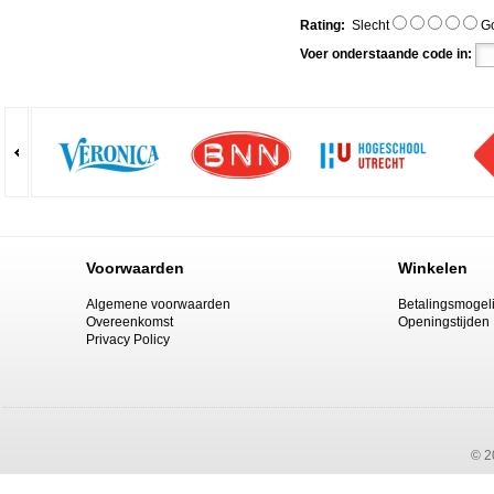
Rating:
Slecht
G
Voer onderstaande code in:
Voorwaarden
Winkelen
Algemene voorwaarden
Betalingsmogel
Overeenkomst
Openingstijden
Privacy Policy
© 2