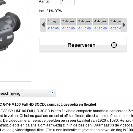
Aantal:
incl. 21% BTW
1 dag
2 dagen
3 dagen
4 dagen
5 dagen
6 d
€ 70,00
€ 105,00
€ 140,00
€ 175,00
€ 210,00
€ 24
eschrijving
C GY-HM100 Full HD 3CCD: compact, gevoelig en flexibel
 JVC GY-HM100 Full HD 3CCD is een flexibele compacte handheld-camcorder. Zowel 
d te zetten. Of het nu gaat om on-set of off-set filmen, direct cinema of controlled
. De videocamera neemt de beelden op in een kwaliteit van 1920 x 1080. Het prof
trast, diepte en balans alom aanwezig zijn in de beelden. Daarnaast is de videocame
 volledig videosignaal filmt. (Om u een indicatie te geven: een bewolkte dag is 100