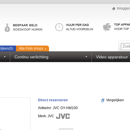
Inlogge
lijken(
0
)
Alle Foto shops
Continu verlichting
Video apparatuur
Direct reserveren
Vergelijken
Artikelnr: JVC GY-HM100
Merk:
JVC