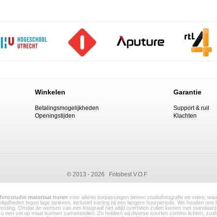
Winkelen
Garantie
Betalingsmogelijkheden
Support & ruil
Openingstijden
Klachten
© 2013 - 2026 Fotobest V.O.F
fotostudio materiaal huren
voor allerlei toepassingen binnen studiofotografie en video, w
nodigdheden tegen lage tarieven, inclusief korting bij een langere huurperiode. We houden ons
evesting. Omdat de wensen van een fotograaf niet altijd overheen zullen komen met standaard 
r u een set op maat kunnen samenstellen. Zo hebben wij diverse soorten continu lichten, zoa