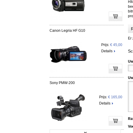
HM1
bee
bit
pr
R
Canon Legria HF G10
Er 
Prijs:
€ 45,00
Sc
Details
Uw
Uw
Sony PMW-200
Prijs:
€ 165,00
Details
Ra
Vo