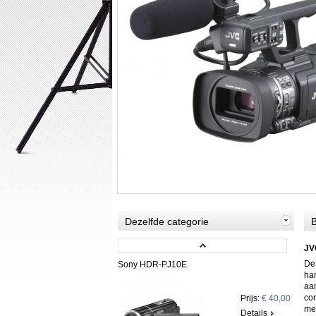
Dezelfde categorie
B
JV
De
Sony HDR-PJ10E
han
aan
con
Prijs:
€ 40,00
met
Details