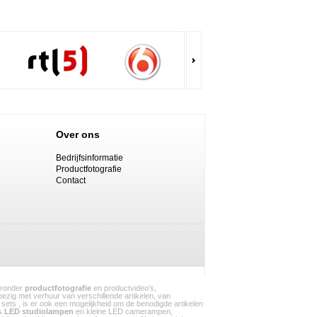
Over ons
Bedrijfsinformatie
Productfotografie
Contact
aaronder
productfotografie
en productvideo’s,
 bezig met verhuur van verschillende artikelen, van
sets , is er ook een mogelijkheid om de benodigde artikelen
ls
LED studiolampen
en kleine LED camerampen,