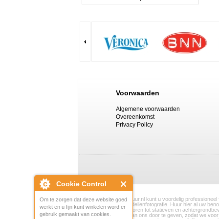
Canon EOS C100
Prijs:
€ 120,00
Details
Panasonic AG-HMC 151
Voorwaarden
Algemene voorwaarden
Prijs:
€ 80,00
Overeenkomst
Details
Privacy Policy
Sony PXW-Z100 4K camera
Cookie Control
Prijs:
€ 160,00
Bij FotoapparatuurVerhuur.nl kunt u voordelig professioneel
Om te zorgen dat deze website goed
portretfotografie en modellenfotografie. Huur hier al uw be
werkt en u fijn kunt winkelen word er
Details
studioflitsers en toebehoren tot statieven en achtergrondb
gebruik gemaakt van cookies.
per telefoon of e-mail aan ons door te geven, zodat we voo