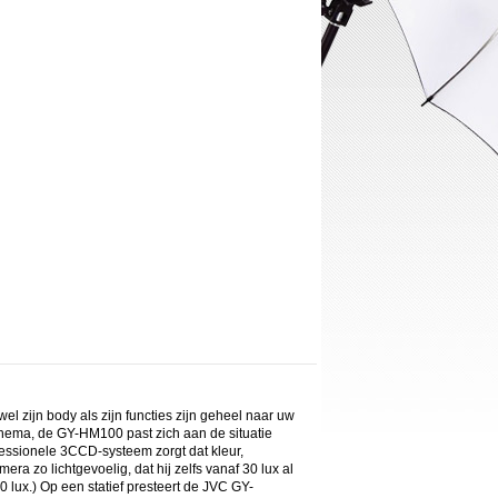
agen
7 dagen
8 dagen
9 dagen
10 dagen
11 dagen
12 dagen
13 dagen
14 d
5,00
€ 280,00
€ 315,00
€ 350,00
€ 385,00
€ 420,00
€ 455,00
€ 490,00
€ 525
zijn body als zijn functies zijn geheel naar uw
 cinema, de GY-HM100 past zich aan de situatie
essionele 3CCD-systeem zorgt dat kleur,
ra zo lichtgevoelig, dat hij zelfs vanaf 30 lux al
0 lux.) Op een statief presteert de JVC GY-