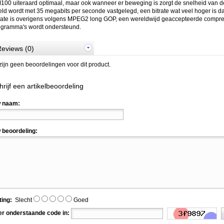
00 uiteraard optimaal, maar ook wanneer er beweging is zorgt de snelheid van de
ld wordt met 35 megabits per seconde vastgelegd, een bitrate wat veel hoger is 
rate is overigens volgens MPEG2 long GOP, een wereldwijd geaccepteerde compress
ogramma's wordt ondersteund.
eviews (0)
zijn geen beoordelingen voor dit product.
hrijf een artikelbeoordeling
 naam:
 beoordeling:
ting:
Slecht
Goed
er onderstaande code in: